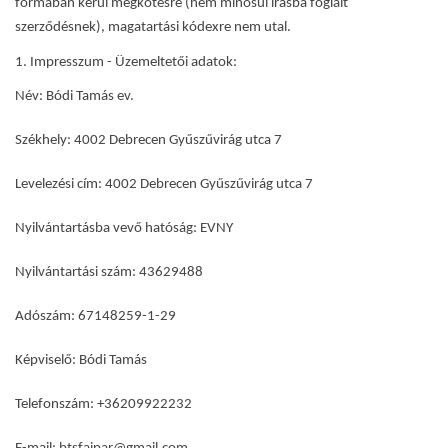
formában kerül megkötésre (nem minősül írásba foglalt
szerződésnek), magatartási kódexre nem utal.
1. Impresszum - Üzemeltetői adatok:
Név: Bódi Tamás ev.
Székhely: 4002 Debrecen Gyűszűvirág utca 7
Levelezési cím: 4002 Debrecen Gyűszűvirág utca 7
Nyilvántartásba vevő hatóság: EVNY
Nyilvántartási szám: 43629488
Adószám: 67148259-1-29
Képviselő: Bódi Tamás
Telefonszám: +36209922232