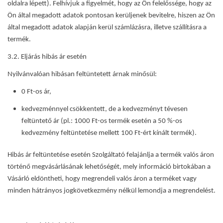
oldalra lépett). Felhívjuk a figyelmét, hogy az Ön felelőssége, hogy az
Ön által megadott adatok pontosan kerüljenek bevitelre, hiszen az Ön
által megadott adatok alapján kerül számlázásra, illetve szállításra a
termék.
3.2. Eljárás hibás ár esetén
Nyilvánvalóan hibásan feltüntetett árnak minősül:
0 Ft-os ár,
kedvezménnyel csökkentett, de a kedvezményt tévesen
feltüntető ár (pl.: 1000 Ft-os termék esetén a 50 %-os
kedvezmény feltüntetése mellett 100 Ft-ért kínált termék).
Hibás ár feltüntetése esetén Szolgáltató felajánlja a termék valós áron
történő megvásárlásának lehetőségét, mely információ birtokában a
Vásárló eldöntheti, hogy megrendeli valós áron a terméket vagy
minden hátrányos jogkövetkezmény nélkül lemondja a megrendelést.