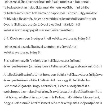
Felhasználó (ha fogyasztónak minősül) köteles a hibát annak
felfedezése után haladéktalanul, de nem később, mint a hiba
felfedezésétől számított kettő hónapon belül közölni. Ugyanakkor
felhívjuk a figyelmét, hogy a szerződés teljesítésétől számított két
éves (vállalkozás esetén 1 éves) elévülési határidőn túl
kellékszavatossági jogait már nem érvényesítheti.
8.4. Kivel szemben érvényesítheti kellékszavatossági igényét?
Felhasználó a Szolgáltatóval szemben érvényesítheti
kellékszavatossági igényét.
8.5. Milyen egyéb feltétele van kellékszavatossági jogai
érvényesítésének (amennyiben a Felhasználó fogyasztónak minősül)?
A teljesítéstől számított hat hónapon belül a kellékszavatossági igénye
érvényesítésének a hiba közlésén túl nincs egyéb feltétele, ha
Felhasználó igazolja, hogy a terméket, illetve a szolgáltatást a
webshopot üzemeltető vállalkozás nyújtotta. A teljesítéstől számított
hat hónap eltelte után azonban már Felhasználó köteles bizonyítani,
hogy a Felhasználó által felismert hiba már a teljesítés időpontjában is