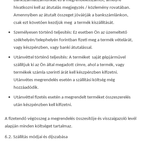
bankszámlaszámunkat és a megrendelésszámot, amelyre
hivatkozni kell az átutalás megjegyzés / közlemény rovatában.
Amennyiben az átutalt összeget jóváírják a bankszámlánkon,
csak ezt követően kezdjük meg a termék kiszállítását.
Személyesen történő teljesítés: Ez esetben Ön az üzemeltető
székhelyén/telephelyén forintban fizeti meg a termék vételárát,
vagy készpénzben, vagy banki átutalással.
Utánvéttel történő teljesítés: A terméket saját gépjárművel
szállítjuk ki az Ön által megadott címre, ahol a termék, vagy
termékek számla szerinti árát kell készpénzben kifizetni.
Utánvétes megrendelés esetén a szállítási költség még
hozzáadódik.
Utánvéttel fizetés esetén a megrendelt terméket összeszerelés
után készpénzben kell kifizetni.
A fizetendő végösszeg a megrendelés összesítője és visszaigazoló levél
alapján minden költséget tartalmaz.
6.2. Szállítás módjai és díjszabása