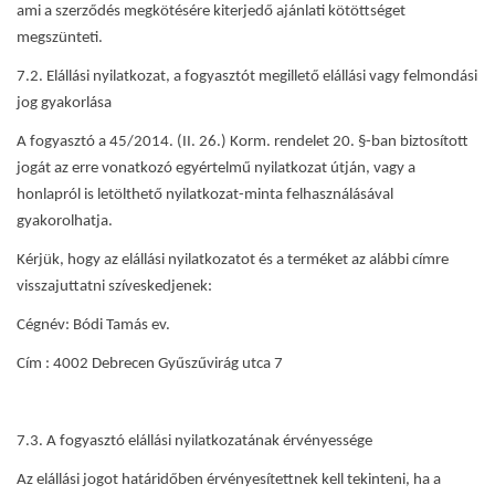
ami a szerződés megkötésére kiterjedő ajánlati kötöttséget
megszünteti.
7.2. Elállási nyilatkozat, a fogyasztót megillető elállási vagy felmondási
jog gyakorlása
A fogyasztó a 45/2014. (II. 26.) Korm. rendelet 20. §-ban biztosított
jogát az erre vonatkozó egyértelmű nyilatkozat útján, vagy a
honlapról is letölthető nyilatkozat-minta felhasználásával
gyakorolhatja.
Kérjük, hogy az elállási nyilatkozatot és a terméket az alábbi címre
visszajuttatni szíveskedjenek:
Cégnév
: Bódi Tamás ev.
Cím
: 4002 Debrecen Gyűszűvirág utca 7
7.3. A fogyasztó elállási nyilatkozatának érvényessége
Az elállási jogot határidőben érvényesítettnek kell tekinteni, ha a