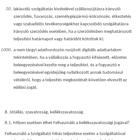
lakáscélú szolgáltatás kivételével szállásnyújtásra irányuló
szerződés, fuvarozás, személygépjármű-kölcsönzés, étkeztetés
vagy szabadidős tevékenységekhez kapcsolódó szolgáltatásra
irányuló szerződés esetében, ha a szerződésben meghatározott
teljesítési határnapot vagy határidőt kötöttek ki;
a nem tárgyi adathordozón nyújtott digitális adattartalom
tekintetében, ha a vállalkozás a fogyasztó kifejezett, előzetes
beleegyezésével kezdte meg a teljesítést, és a fogyasztó e
beleegyezésével egyidejűleg nyilatkozott annak tudomásul
vételéről, hogy a teljesítés megkezdését követően elveszíti az
elállási jogát.
8. Jótállás, szavatosság, kellékszavatosság
8.1. Milyen esetben élhet Felhasználó a kellékszavatossági jogával?
Felhasználó a Szolgáltató hibás teljesítése esetén a Szolgáltatóval