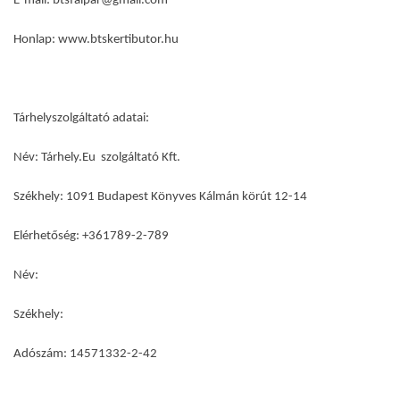
E-mail: btsfaipar@gmail.com
Honlap: www.btskertibutor.hu
Tárhelyszolgáltató adatai:
Név: Tárhely.Eu szolgáltató Kft.
Székhely: 1091 Budapest Könyves Kálmán körút 12-14
Elérhetőség: +361789-2-789
Név:
Székhely:
Adószám: 14571332-2-42