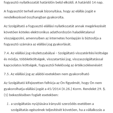
fogyasztó nyilatkozatát határidőn belül elküldi. A határidő 14 nap.
A fogyasztót terheli annak bizonyítása, hogy az elállás jogát e
rendelkezéssel összhangban gyakorolta.
Az Szolgáltató a fogyasztó elállási nyilatkozatát annak megérkezését
követően köteles elektronikus adathordozón haladéktalanul
visszaigazolni, amennyiben az internetes honlapján is biztosítja a
fogyasztó számára az elállási jog gyakorlását.
7.4. Az elállási jog részletszabályai – Szolgáltató visszatérítési költsége
és módja, többletköltségek, visszatartási jog, visszaszolgáltatással
kapcsolatos költségek, fogyasztói felelősség az értékcsökkenésért
7.5. Az elállási jog az alábbi esetekben nem gyakorolható
Az Szolgáltató kifejezetten felhívja az Ön figyelmét, hogy Ön nem
gyakorolhatja elállási jogát a 45/2014 (II.26.) Korm. Rendelet 29. §.
(1) bekezdésében foglalt esetekben:
a szolgáltatás nyújtására irányuló szerződés esetében a
szolgáltatás egészének teljesítését követően, ha a vállalkozás a