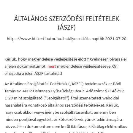
ÁLTALÁNOS SZERZŐDÉSI FELTÉTELEK
(ÁSZF)
https://www.btskertibutor.hu. hatályos ettől a naptól: 2021.07.20
Kérjük, hogy megrendelése véglegesítése előtt figyelmesen olvassa el
a jelen dokumentumot,
mert
megrendelése véglegesítésével Ön
elfogadja a jelen ÁSZF tartalmát!
Az Általános Szolgáltatási Feltételek („ÁSZF”) tartalmazzák az Bódi
Tamás ev. 4002 Debrecen Gyűszűvirág utca 7 Adószám: 67148259-
1-29 mint szolgáltató (“Szolgáltató”) által üzemeltetett weboldal
használatára vonatkozó általános szerződési feltételeket. Kérjük,
hogy csak akkor vegye igénybe szolgáltatásainkat, amennyiben
minden pontjával egyetért, és kötelező érvényűnek tekinti magára
nézve. Jelen dokumentum nem kerül iktatásra, kizárólag elektronikus