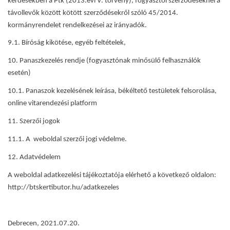
kérdésekben a Ptk (2013.évi V. törvény), fogyasztói szerződéseknél a
távollevők között kötött szerződésekről szóló 45/2014.
kormányrendelet rendelkezései az irányadók.
9.1. Bíróság kikötése, egyéb feltételek,
10.
Panaszkezelés rendje (fogyasztónak minősülő felhasználók
esetén)
10.1. Panaszok kezelésének leírása, békéltető testületek felsorolása,
online vitarendezési platform
11. Szerzői jogok
11.1. A weboldal szerzői jogi védelme.
12. Adatvédelem
A weboldal adatkezelési tájékoztatója elérhető a következő oldalon:
http://btskertibutor.hu/adatkezeles
Debrecen, 2021.07.20.