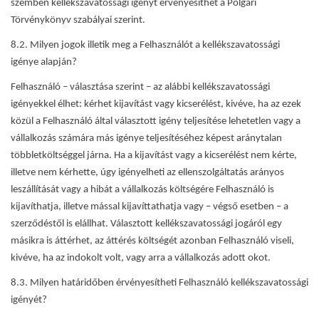
szemben kellékszavatossági igényt érvényesíthet a Polgári
Törvénykönyv szabályai szerint.
8.2. Milyen jogok illetik meg a Felhasználót a kellékszavatossági
igénye alapján?
Felhasználó – választása szerint – az alábbi kellékszavatossági
igényekkel élhet: kérhet kijavítást vagy kicserélést, kivéve, ha az ezek
közül a Felhasználó által választott igény teljesítése lehetetlen vagy a
vállalkozás számára más igénye teljesítéséhez képest aránytalan
többletköltséggel járna. Ha a kijavítást vagy a kicserélést nem kérte,
illetve nem kérhette, úgy igényelheti az ellenszolgáltatás arányos
leszállítását vagy a hibát a vállalkozás költségére Felhasználó is
kijavíthatja, illetve mással kijavíttathatja vagy – végső esetben – a
szerződéstől is elállhat. Választott kellékszavatossági jogáról egy
másikra is áttérhet, az áttérés költségét azonban Felhasználó viseli,
kivéve, ha az indokolt volt, vagy arra a vállalkozás adott okot.
8.3. Milyen határidőben érvényesítheti Felhasználó kellékszavatossági
igényét?