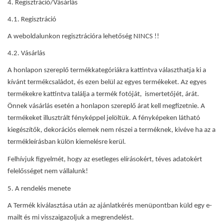
4. Regisztráció/Vásárlás
4.1. Regisztráció
A weboldalunkon regisztrációra lehetőség NINCS !!
4.2. Vásárlás
A honlapon szereplő termékkategóriákra kattintva választhatja ki a
kívánt termékcsaládot, és ezen belül az egyes termékeket. Az egyes
termékekre kattintva találja a termék fotóját, ismertetőjét, árát.
Önnek vásárlás esetén a honlapon szereplő árat kell megfizetnie. A
termékeket illusztrált fényképpel jelöltük. A fényképeken látható
kiegészítők, dekorációs elemek nem részei a terméknek, kivéve ha az a
termékleírásban külön kiemelésre kerül.
Felhívjuk figyelmét, hogy az esetleges elírásokért, téves adatokért
felelősséget nem vállalunk!
5. A rendelés menete
A Termék kiválasztása után az ajánlatkérés menüpontban küld egy e-
mailt és mi visszaigazoljuk a megrendelést.