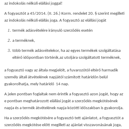
az indokolás nélküli elállási joggal!
A fogyasztót a 45/2014. (II. 26.) Korm. rendelet 20. § szerint megilleti
az indokolás nélküli elállás joga. A fogyasztó az elállási jogát
termék adásvételére irányuló szerződés esetén
a terméknek,
több termék adásvételekor, ha az egyes termékek szolgáltatása
eltérő időpontban történik,az utoljára szolgáltatott terméknek,
a fogyasztó vagy az általa megjelölt, a fuvarozótól eltérő harmadik
személy általi átvételének napjától számított határidőn belül
gyakorolhatja, mely határidő 14 nap.
A jelen pontban foglaltak nem érintik a fogyasztó azon jogát, hogy az
e pontban meghatározott elállási jogát a szerződés megkötésének
napja és a termék átvételének napja közötti időszakban is gyakorolja.
Ha a szerződés megkötésére a fogyasztó tett ajánlatot, a fogyasztót a
szerződés megkötése előtt megilleti az ajánlat visszavonásának joga,