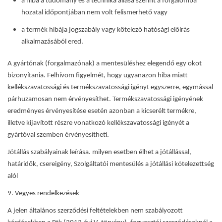
a hiba a tudomány és a technika állása szerint a forgalomba
hozatal időpontjában nem volt felismerhető vagy
a termék hibája jogszabály vagy kötelező hatósági előírás
alkalmazásából ered.
A gyártónak (forgalmazónak) a mentesüléshez elegendő egy okot
bizonyítania. Felhívom figyelmét, hogy ugyanazon hiba miatt
kellékszavatossági és termékszavatossági igényt egyszerre, egymással
párhuzamosan nem érvényesíthet. Termékszavatossági igényének
eredményes érvényesítése esetén azonban a kicserélt termékre,
illetve kijavított részre vonatkozó kellékszavatossági igényét a
gyártóval szemben érvényesítheti.
Jótállás szabályainak leírása. milyen esetben élhet a jótállással,
határidők, csereigény, Szolgáltatói mentesülés a jótállási kötelezettség
alól
9.
Vegyes rendelkezések
A jelen általános szerződési feltételekben nem szabályozott