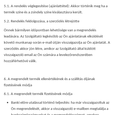
5.1. A rendelés véglegesítése (ajánlattétel): Akkor történik meg ha a
termék színe és a zsindely színe kiválasztásra került.
5.2. Rendelés feldolgozása, a szerződés létrejötte
Önnek bármilyen időpontban lehetősége van a megrendelés
leadására. Az Szolgáltató legkésőbb az Ön ajánlatának elküldését
követő munkanap során e-mail útján visszaigazolja az Ön ajánlatát. A
szerződés akkor jön létre, amikor az Szolgáltató által küldött
visszaigazoló email az Ön számára a levelezőrendszerében
hozzáférhetővé válik.
6. A megrendelt termék ellenértékének és a szállítás díjának
fizetésének módja
6.1. A megrendelt termék fizetésének módja
Banki előre utalással történő teljesítés: ha már visszaigazoltuk az
Ön megrendelését, akkor a visszaigazoló e-mailben megtalálja a