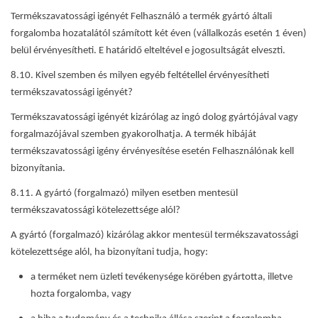
Termékszavatossági igényét Felhasználó a termék gyártó általi
forgalomba hozatalától számított két éven (vállalkozás esetén 1 éven)
belül érvényesítheti. E határidő elteltével e jogosultságát elveszti.
8.10. Kivel szemben és milyen egyéb feltétellel érvényesítheti
termékszavatossági igényét?
Termékszavatossági igényét kizárólag az ingó dolog gyártójával vagy
forgalmazójával szemben gyakorolhatja. A termék hibáját
termékszavatossági igény érvényesítése esetén Felhasználónak kell
bizonyítania.
8.11. A gyártó (forgalmazó) milyen esetben mentesül
termékszavatossági kötelezettsége alól?
A gyártó (forgalmazó) kizárólag akkor mentesül termékszavatossági
kötelezettsége alól, ha bizonyítani tudja, hogy:
a terméket nem üzleti tevékenysége körében gyártotta, illetve
hozta forgalomba, vagy