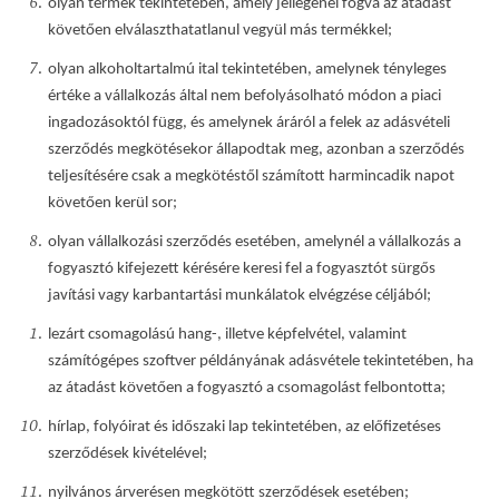
olyan termék tekintetében, amely jellegénél fogva az átadást
követően elválaszthatatlanul vegyül más termékkel;
olyan alkoholtartalmú ital tekintetében, amelynek tényleges
értéke a vállalkozás által nem befolyásolható módon a piaci
ingadozásoktól függ, és amelynek áráról a felek az adásvételi
szerződés megkötésekor állapodtak meg, azonban a szerződés
teljesítésére csak a megkötéstől számított harmincadik napot
követően kerül sor;
olyan vállalkozási szerződés esetében, amelynél a vállalkozás a
fogyasztó kifejezett kérésére keresi fel a fogyasztót sürgős
javítási vagy karbantartási munkálatok elvégzése céljából;
lezárt csomagolású hang-, illetve képfelvétel, valamint
számítógépes szoftver példányának adásvétele tekintetében, ha
az átadást követően a fogyasztó a csomagolást felbontotta;
hírlap, folyóirat és időszaki lap tekintetében, az előfizetéses
szerződések kivételével;
nyilvános árverésen megkötött szerződések esetében;