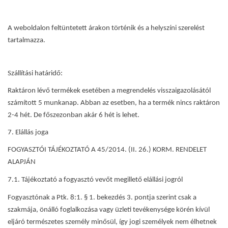
A weboldalon feltüntetett árakon történik és a helyszíni szerelést
tartalmazza.
Szállítási határidő:
Raktáron lévő termékek esetében a megrendelés visszaigazolásától
számított 5 munkanap. Abban az esetben, ha a termék nincs raktáron
2-4 hét. De főszezonban akár 6 hét is lehet.
7. Elállás joga
FOGYASZTÓI TÁJÉKOZTATÓ A 45/2014. (II. 26.) KORM. RENDELET
ALAPJÁN
7.1. Tájékoztató a fogyasztó vevőt megillető elállási jogról
Fogyasztónak a Ptk. 8:1. § 1. bekezdés 3. pontja szerint csak a
szakmája, önálló foglalkozása vagy üzleti tevékenysége körén kívül
eljáró természetes személy minősül, így jogi személyek nem élhetnek