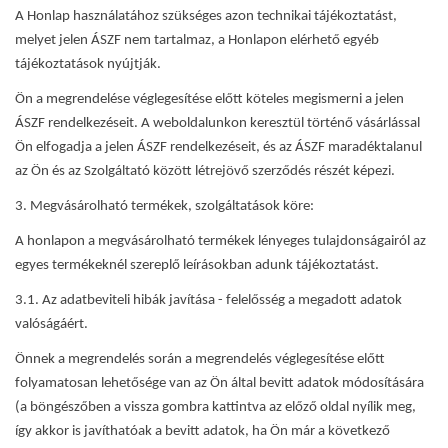
A Honlap használatához szükséges azon technikai tájékoztatást,
melyet jelen ÁSZF nem tartalmaz, a Honlapon elérhető egyéb
tájékoztatások nyújtják.
Ön a megrendelése véglegesítése előtt köteles megismerni a jelen
ÁSZF rendelkezéseit. A weboldalunkon keresztül történő vásárlással
Ön elfogadja a jelen ÁSZF rendelkezéseit, és az ÁSZF maradéktalanul
az Ön és az Szolgáltató között létrejövő szerződés részét képezi.
3. Megvásárolható termékek, szolgáltatások köre:
A honlapon a megvásárolható termékek lényeges tulajdonságairól az
egyes termékeknél szereplő leírásokban adunk tájékoztatást.
3.1. Az adatbeviteli hibák javítása - felelősség a megadott adatok
valóságáért.
Önnek a megrendelés során a megrendelés véglegesítése előtt
folyamatosan lehetősége van az Ön által bevitt adatok módosítására
(a böngészőben a vissza gombra kattintva az előző oldal nyílik meg,
így akkor is javíthatóak a bevitt adatok, ha Ön már a következő