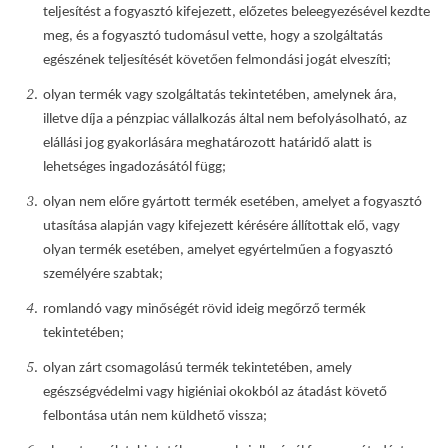
teljesítést a fogyasztó kifejezett, előzetes beleegyezésével kezdte
meg, és a fogyasztó tudomásul vette, hogy a szolgáltatás
egészének teljesítését követően felmondási jogát elveszíti;
olyan termék vagy szolgáltatás tekintetében, amelynek ára,
illetve díja a pénzpiac vállalkozás által nem befolyásolható, az
elállási jog gyakorlására meghatározott határidő alatt is
lehetséges ingadozásától függ;
olyan nem előre gyártott termék esetében, amelyet a fogyasztó
utasítása alapján vagy kifejezett kérésére állítottak elő, vagy
olyan termék esetében, amelyet egyértelműen a fogyasztó
személyére szabtak;
romlandó vagy minőségét rövid ideig megőrző termék
tekintetében;
olyan zárt csomagolású termék tekintetében, amely
egészségvédelmi vagy higiéniai okokból az átadást követő
felbontása után nem küldhető vissza;